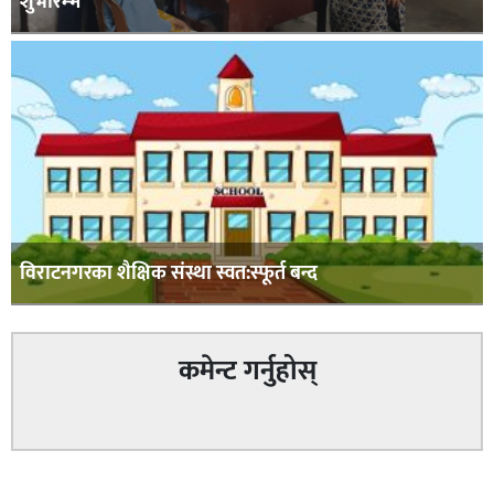
शुभारम्भ
विराटनगरका शैक्षिक संस्था स्वत:स्फूर्त बन्द
कमेन्ट गर्नुहोस्
सम्बन्धित