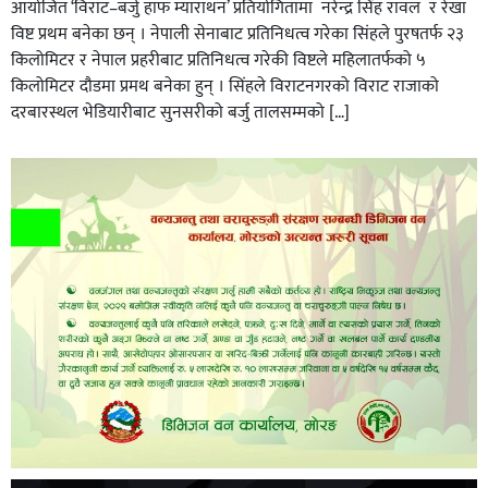
आयोजित ‘विराट–बर्जु हाफ म्याराथन’ प्रतियोगितामा नरेन्द्र सिंह रावल र रेखा
विष्ट प्रथम बनेका छन् । नेपाली सेनाबाट प्रतिनिधत्व गरेका सि‌ंहले पुरषतर्फ २३
किलोमिटर र नेपाल प्रहरीबाट प्रतिनिधत्व गरेकी विष्टले महिलातर्फको ५
किलोमिटर दाैडमा प्रमथ बनेका हुन् । सिंहले विराटनगरको विराट राजाको
दरबारस्थल भेडियारीबाट सुनसरीको बर्जु तालसम्मको […]