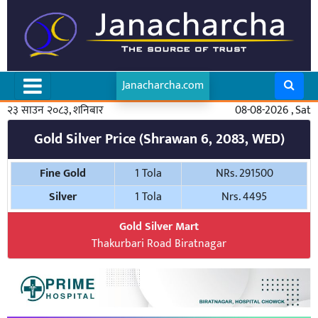
Janacharcha.com
२३ साउन २०८३, शनिबार
08-08-2026 , Sat
Gold Silver Price (Shrawan 6, 2083, WED)
Fine Gold
1 Tola
NRs. 291500
Silver
1 Tola
Nrs. 4495
Gold Silver Mart
Thakurbari Road Biratnagar