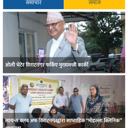
समाचार
समाज
ओली भेटेर विराटनगर फर्किए मुख्यमन्त्री कार्की
लायन्स क्लब अफ विराटनगरद्वारा साप्ताहिक “मोहल्ला क्लिनिक”