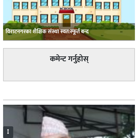
विराटनगरका शैक्षिक संस्था स्वत:स्फूर्त बन्द
कमेन्ट गर्नुहोस्
सम्बन्धित