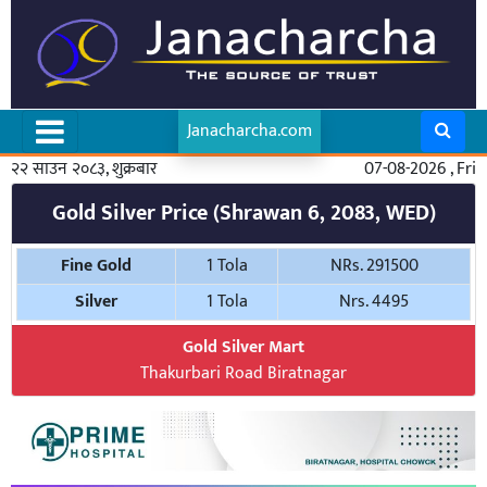
Janacharcha.com
२२ साउन २०८३, शुक्रबार
07-08-2026 , Fri
Gold Silver Price (Shrawan 6, 2083, WED)
Fine Gold
1 Tola
NRs. 291500
Silver
1 Tola
Nrs. 4495
Gold Silver Mart
Thakurbari Road Biratnagar