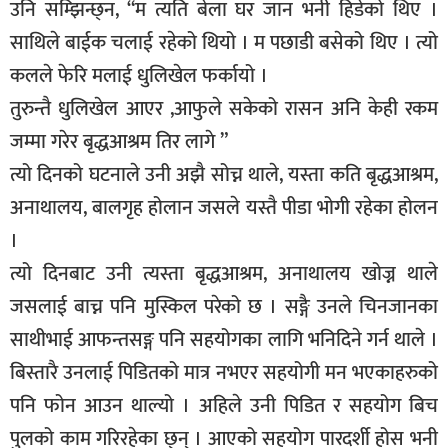
उनि सम्झिन्छ्न, “म त्यति बेला घर जान भनी हिडेको थिए ।
साथिले बाईक चलाई रहेको थियो । म पछाडी बसेको थिए । त्यो
कलले फेरि मलाई धुलिखेल फर्कायो ।
तुरुन्तै धुलिखेल आएर ,आफुले सकेको रासन अनि केही रकम
जम्मा गरेर बृद्धआश्रम तिर लागे ”
त्यो दिनको घटनाले उनी अझै सोच्न थाले, यस्ता कति बृद्धआश्रम,
अनाथालय, बालगृह होलान जसले यस्तै पीडा भोगी रहेका होलन
।
त्यो दिनबाट उनी त्यस्ता बृद्धआश्रम, अनाथालय खोज्न थाले
जसलाई बाच्न पनि मुस्किल परेको छ । सङ्गै उनले चिनजानका
साथीभाई आफन्तसङ्ग पनि सहयोगका लागि भनिदिने गर्न थाले ।
बिस्तारै उनलाई पिडितको मात्र नभएर सहयोगी मन भएकाहरुको
पनि फोन आउन थाल्यो । अहिले उनी पिडित र सहयोग बिच
पुलको काम गरिरहेका छ्न् । आएको सहयोग पारदर्शी होस भनी