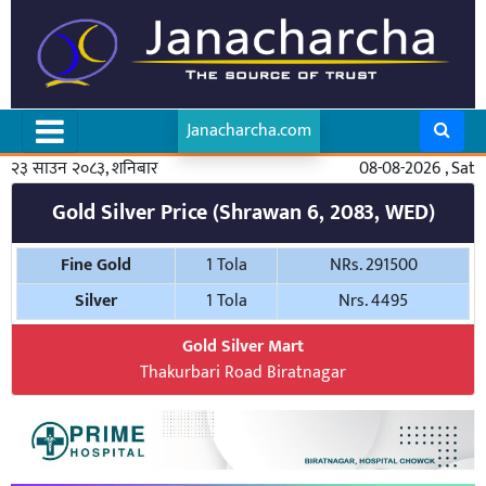
Janacharcha.com
२३ साउन २०८३, शनिबार
08-08-2026 , Sat
Gold Silver Price (Shrawan 6, 2083, WED)
Fine Gold
1 Tola
NRs. 291500
Silver
1 Tola
Nrs. 4495
Gold Silver Mart
Thakurbari Road Biratnagar