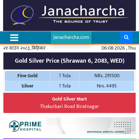
Janacharcha.com
२१ साउन २०८३, बिहिबार
06-08-2026 , Thu
Gold Silver Price (Shrawan 6, 2083, WED)
Fine Gold
1 Tola
NRs. 291500
Silver
1 Tola
Nrs. 4495
Gold Silver Mart
Thakurbari Road Biratnagar