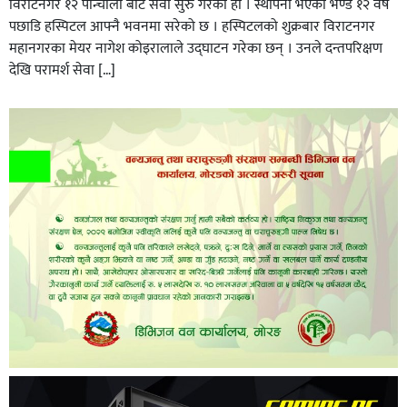
विराटनगर १२ पान्चाली बाट सेवा सुरु गरेको हो । स्थापना भएको भण्डै १२ वर्ष
पछाडि हस्पिटल आफ्नै भवनमा सरेको छ । हस्पिटलको शुक्रबार विराटनगर
महानगरका मेयर नागेश कोइरालाले उद्घाटन गरेका छन् । उनले दन्तपरिक्षण
देखि परामर्श सेवा […]