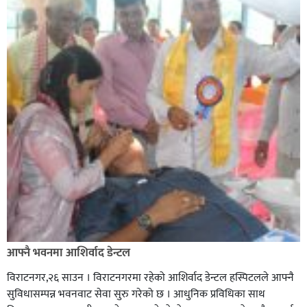
आफ्नै भवनमा आशिर्वाद डेन्टल
विराटनगर,२६ साउन । विराटनगरमा रहेको आशिर्वाद डेन्टल हस्पिटलले आफ्नै
सुविधासम्पन्न भवनवाट सेवा सुरु गरेको छ । आधुनिक प्रविधिका साथ