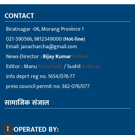
CONTACT
Biratnagar -06, Morang Province 1
021-590566, 9812349000 (
Hot-line
)
Email:
janacharcha@gmail.com
News-Director :
Bijay Kumar
Pathak
Editor : Manu
Budathoki
/ Sushil
Pokhrel
info deprt reg no. 1654/076-77
press council permit no: 362-076/077
सामाजिक संजाल
COOPERATED BY: