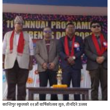
कान्तिपुर स्कुलको ११औं वार्षिकोत्सव सुरु, तीनदिने उत्सव