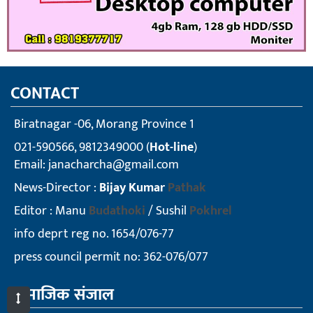
CONTACT
Biratnagar -06, Morang Province 1
021-590566, 9812349000 (
Hot-line
)
Email:
janacharcha@gmail.com
News-Director :
Bijay Kumar
Pathak
Editor : Manu
Budathoki
/ Sushil
Pokhrel
info deprt reg no. 1654/076-77
press council permit no: 362-076/077
सामाजिक संजाल