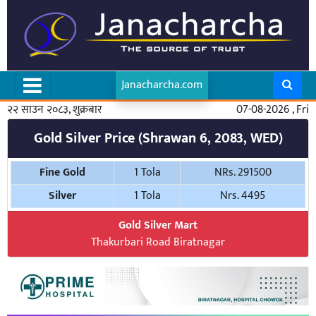
Janacharcha.com
२२ साउन २०८३, शुक्रबार
07-08-2026 , Fri
Gold Silver Price (Shrawan 6, 2083, WED)
Fine Gold
1 Tola
NRs. 291500
Silver
1 Tola
Nrs. 4495
Gold Silver Mart
Thakurbari Road Biratnagar