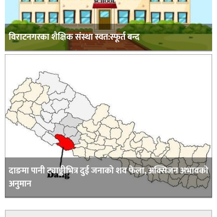
विराटनगरका शैक्षिक संस्था स्वत:स्फूर्त बन्द
दाङमा पानी ट्याङ्कीभित्र दुई जनाको शव फेला, अक्सिजन अभावकाे
अनुमान