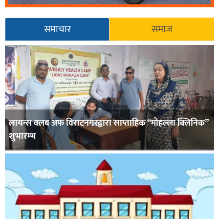
समाचार
समाज
लायन्स क्लब अफ विराटनगरद्वारा साप्ताहिक “मोहल्ला क्लिनिक”
शुभारम्भ