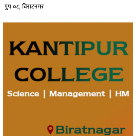
पुष ०८, विराटनगर