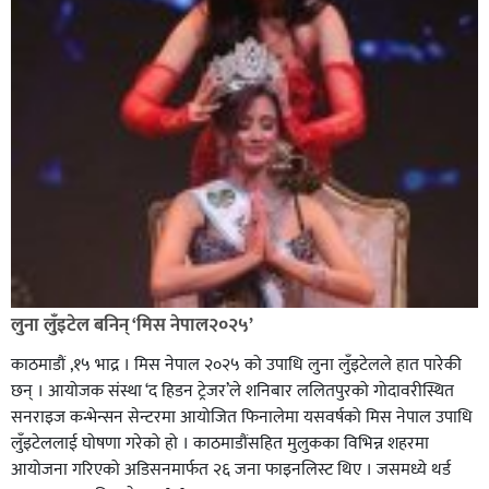
लुना लुँइटेल बनिन् ‘मिस नेपाल२०२५’
काठमाडौं ,१५ भाद्र । मिस नेपाल २०२५ को उपाधि लुना लुँइटेलले हात पारेकी
छन् । आयोजक संस्था ‘द हिडन ट्रेजर’ले शनिबार ललितपुरको गोदावरीस्थित
सनराइज कन्भेन्सन सेन्टरमा आयोजित फिनालेमा यसवर्षको मिस नेपाल उपाधि
लुँइटेललाई घोषणा गरेको हो । काठमाडौंसहित मुलुकका विभिन्न शहरमा
आयोजना गरिएको अडिसनमार्फत २६ जना फाइनलिस्ट थिए । जसमध्ये थर्ड