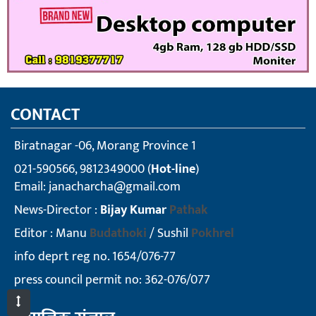
CONTACT
Biratnagar -06, Morang Province 1
021-590566, 9812349000 (
Hot-line
)
Email:
janacharcha@gmail.com
News-Director :
Bijay Kumar
Pathak
Editor : Manu
Budathoki
/ Sushil
Pokhrel
info deprt reg no. 1654/076-77
press council permit no: 362-076/077