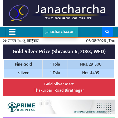
Janacharcha.com
२१ साउन २०८३, बिहिबार
06-08-2026 , Thu
Gold Silver Price (Shrawan 6, 2083, WED)
Fine Gold
1 Tola
NRs. 291500
Silver
1 Tola
Nrs. 4495
Gold Silver Mart
Thakurbari Road Biratnagar