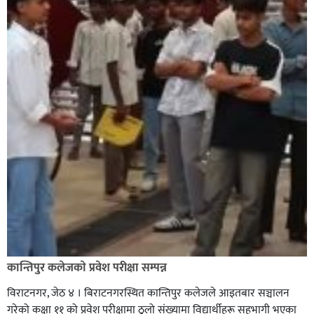
कान्तिपुर कलेजकाे प्रवेश परीक्षा सम्पन्न
विराटनगर, जेठ ४ । बिराटनगरस्थित कान्तिपुर कलेजले आइतबार सञ्चालन
गरेको कक्षा ११ को प्रवेश परीक्षामा ठूलो संख्यामा विद्यार्थीहरू सहभागी भएका