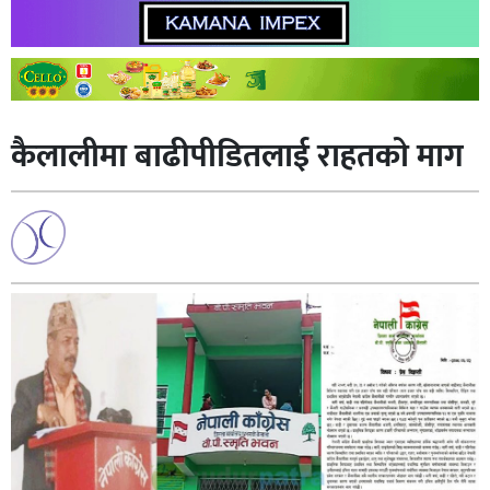
कैलालीमा बाढीपीडितलाई राहतकाे माग