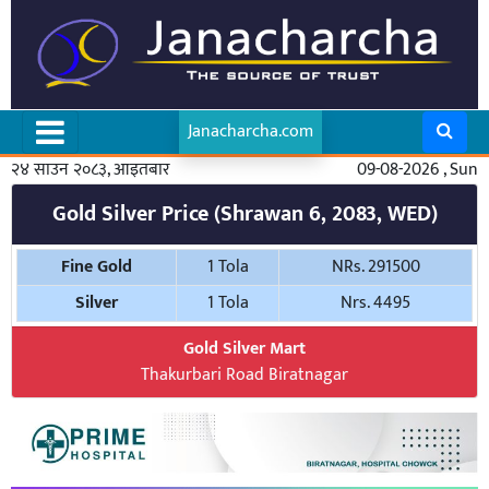
Janacharcha.com
२४ साउन २०८३, आइतबार
09-08-2026 , Sun
Gold Silver Price (Shrawan 6, 2083, WED)
Fine Gold
1 Tola
NRs. 291500
Silver
1 Tola
Nrs. 4495
Gold Silver Mart
Thakurbari Road Biratnagar