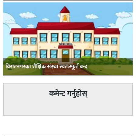
विराटनगरका शैक्षिक संस्था स्वत:स्फूर्त बन्द
कमेन्ट गर्नुहोस्
सम्बन्धित