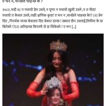
ए भन न, मान्छेले चाहन्छ के ?
२०८२, भदाै १८ न पचायो प्रेम उस्ले, न घृणा न पचायो खुसी उस्ले ,न त पीडा!
पचायो त केवल उस्ले, त्यही क्षणिक कृडा! ए भन न ,मान्छेले चाहन्छ के!? (२) प्रेम
दिए , निरर्थक मान्छ बेवास्ता दिए बेकार ठान्छ ! ख्याल छैन उस्लाई,तिमीमा के छ
बितेको !?(२) अल्झिन्छ बिगतमै जे छ सिकेको ! ए भन […]