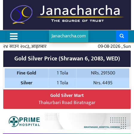
Janacharcha.com
२४ साउन २०८३, आइतबार
09-08-2026 , Sun
Gold Silver Price (Shrawan 6, 2083, WED)
Fine Gold
1 Tola
NRs. 291500
Silver
1 Tola
Nrs. 4495
Gold Silver Mart
Thakurbari Road Biratnagar