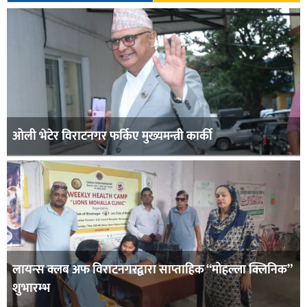
ओली भेटेर विराटनगर फर्किए मुख्यमन्त्री कार्की
लायन्स क्लब अफ विराटनगरद्वारा साप्ताहिक “मोहल्ला क्लिनिक”
शुभारम्भ