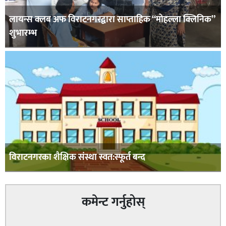
लायन्स क्लब अफ विराटनगरद्वारा साप्ताहिक “मोहल्ला क्लिनिक”
शुभारम्भ
विराटनगरका शैक्षिक संस्था स्वत:स्फूर्त बन्द
कमेन्ट गर्नुहोस्