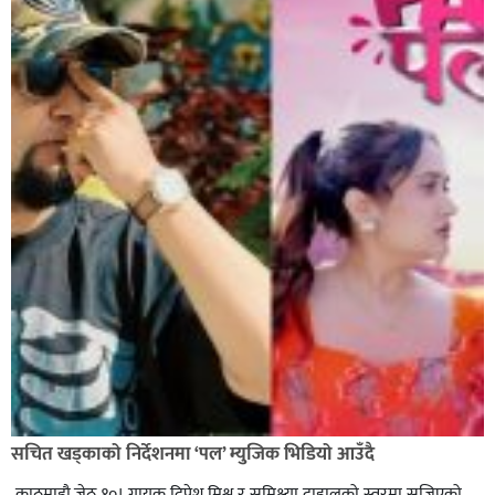
सचित खड्काको निर्देशनमा ‘पल’ म्युजिक भिडियो आउँदै
काठमाडौ,जेठ १०। गायक दिपेश मिश्र र समिक्ष्या दाहालको स्वरमा सजिएको