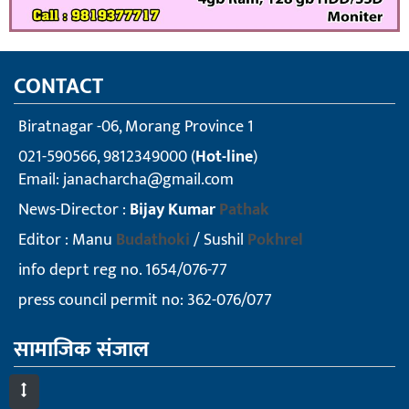
CONTACT
Biratnagar -06, Morang Province 1
021-590566, 9812349000 (
Hot-line
)
Email:
janacharcha@gmail.com
News-Director :
Bijay Kumar
Pathak
Editor : Manu
Budathoki
/ Sushil
Pokhrel
info deprt reg no. 1654/076-77
press council permit no: 362-076/077
सामाजिक संजाल