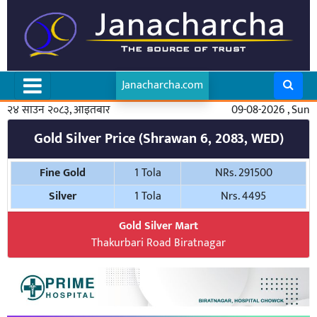
Janacharcha.com
२४ साउन २०८३, आइतबार
09-08-2026 , Sun
Gold Silver Price (Shrawan 6, 2083, WED)
Fine Gold
1 Tola
NRs. 291500
Silver
1 Tola
Nrs. 4495
Gold Silver Mart
Thakurbari Road Biratnagar