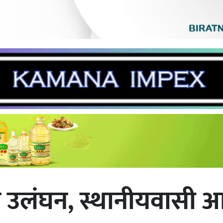
न उलंघन, स्थानीयवासी आश्