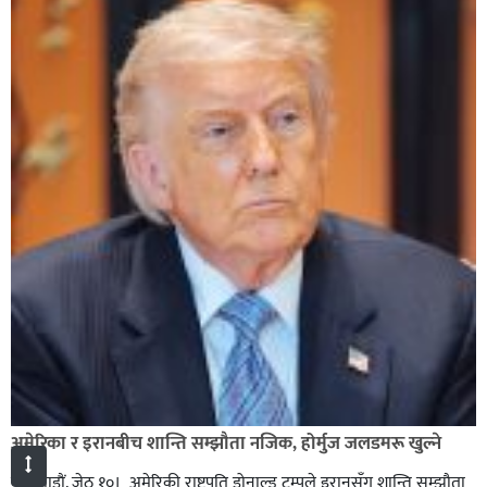
अमेरिका र इरानबीच शान्ति सम्झौता नजिक, होर्मुज जलडमरू खुल्ने
काठमाडाैं, जेठ १०। अमेरिकी राष्ट्रपति डोनाल्ड ट्रम्पले इरानसँग शान्ति सम्झौता