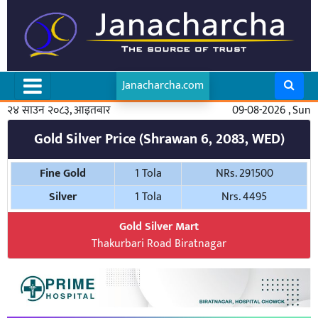
Janacharcha.com
२४ साउन २०८३, आइतबार
09-08-2026 , Sun
Gold Silver Price (Shrawan 6, 2083, WED)
Fine Gold
1 Tola
NRs. 291500
Silver
1 Tola
Nrs. 4495
Gold Silver Mart
Thakurbari Road Biratnagar