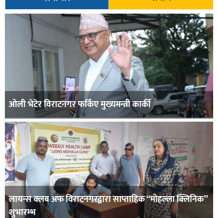
ओली भेटेर विराटनगर फर्किए मुख्यमन्त्री कार्की
लायन्स क्लब अफ विराटनगरद्वारा साप्ताहिक “मोहल्ला क्लिनिक”
शुभारम्भ