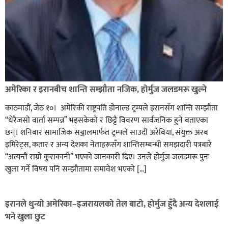
अमेरिका र इरानबीच शान्ति सम्झौता नजिक, होर्मुज जलडमरू खुल्ने
काठमाडाैं, जेठ १०। अमेरिकी राष्ट्रपति डोनाल्ड ट्रम्पले इरानसँग शान्ति सम्झौता
“धेरैजसो वार्ता सम्पन्न” भइसकेको र छिट्टै विवरण सार्वजनिक हुने बताएका
छन्। शनिबार सामाजिक सञ्जालमार्फत ट्रम्पले साउदी अरेबिया, संयुक्त अरब
इमिरेट्स, कतार र अन्य देशका नेताहरूसँग शान्तिसम्बन्धी समझदारी पत्रबारे
“अत्यन्तै राम्रो कुराकानी” भएको जानकारी दिए। उनले होर्मुज जलडमरू पुनः
खुला गर्ने विषय पनि सम्झौतामा समावेश भएको […]
इरानले थुन्यो अमेरिका–इजरायलको तेल बाटो, होर्मुज हुँदै अन्य देशलाई
भने खुला छुट