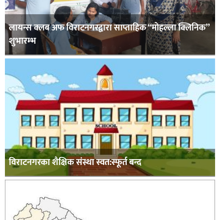
लायन्स क्लब अफ विराटनगरद्वारा साप्ताहिक “मोहल्ला क्लिनिक”
शुभारम्भ
विराटनगरका शैक्षिक संस्था स्वत:स्फूर्त बन्द