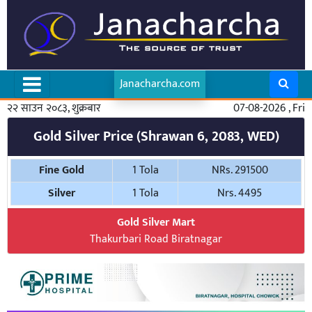
Janacharcha.com
२२ साउन २०८३, शुक्रबार
07-08-2026 , Fri
Gold Silver Price (Shrawan 6, 2083, WED)
Fine Gold
1 Tola
NRs. 291500
Silver
1 Tola
Nrs. 4495
Gold Silver Mart
Thakurbari Road Biratnagar