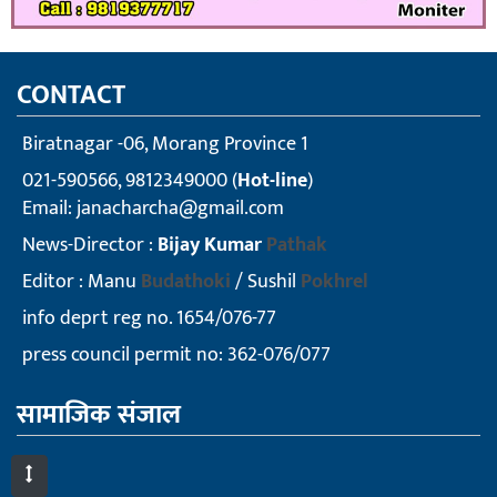
CONTACT
Biratnagar -06, Morang Province 1
021-590566, 9812349000 (
Hot-line
)
Email:
janacharcha@gmail.com
News-Director :
Bijay Kumar
Pathak
Editor : Manu
Budathoki
/ Sushil
Pokhrel
info deprt reg no. 1654/076-77
press council permit no: 362-076/077
सामाजिक संजाल