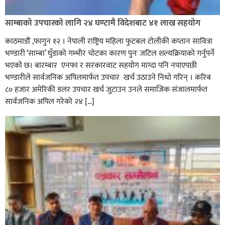
साम्बाकाे उपचारकाे लागि २४ घण्टामै विदेशबाट ४१ लाख सहयाेग
काठमाडाैं ,फागुन १२ । नेपाली राष्ट्रिय महिला फुटबल टोलीकी कप्तान सावित्रा
भण्डारी ‘साम्बा’ घुँडाको गम्भीर चोटका कारण पुनः जटिल शल्यक्रियाको गर्नुपर्ने
भएकाे छ। बारम्बार एनफा र सरकारवाट सहयाेग माग्दा पनि नपाएपछी
भण्डारीले सार्वजनिक अपिलमार्फत उपचार खर्च उठाउने निधाे गरिन् । करिब
८० हजार अमेरिकी डलर उपचार खर्च जुटाउन उनले समाजिक संजालमार्फत
सार्वजनिक अपिल गरेको २४ […]