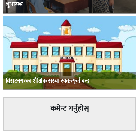
शुभारम्भ
विराटनगरका शैक्षिक संस्था स्वत:स्फूर्त बन्द
कमेन्ट गर्नुहोस्