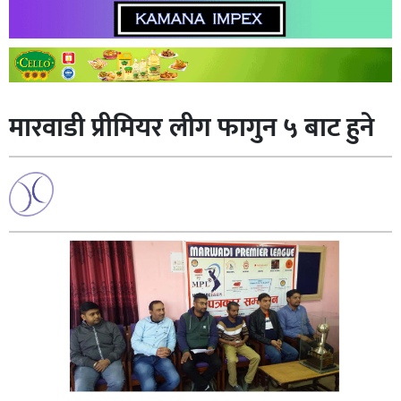
मारवाडी प्रीमियर लीग फागुन ५ बाट हुने