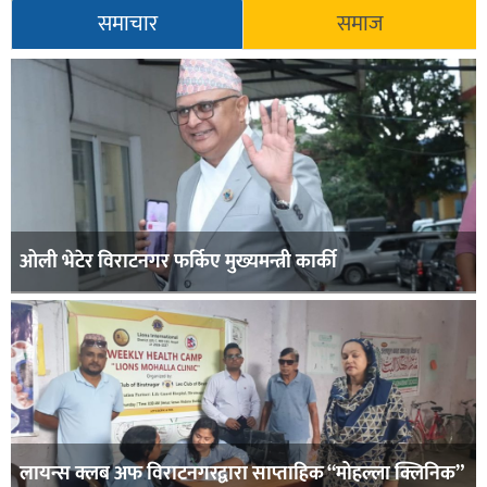
समाचार
समाज
ओली भेटेर विराटनगर फर्किए मुख्यमन्त्री कार्की
लायन्स क्लब अफ विराटनगरद्वारा साप्ताहिक “मोहल्ला क्लिनिक”