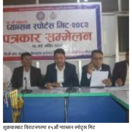
शुक्रवारबाट विराटनगरमा १५औं प्याब्सन स्पोट्र्स मिट