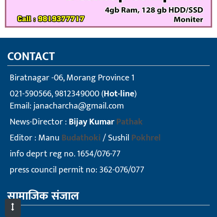
CONTACT
Biratnagar -06, Morang Province 1
021-590566, 9812349000 (
Hot-line
)
Email:
janacharcha@gmail.com
News-Director :
Bijay Kumar
Pathak
Editor : Manu
Budathoki
/ Sushil
Pokhrel
info deprt reg no. 1654/076-77
press council permit no: 362-076/077
सामाजिक संजाल