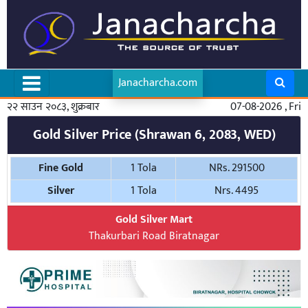
Janacharcha.com
२२ साउन २०८३, शुक्रबार
07-08-2026 , Fri
Gold Silver Price (Shrawan 6, 2083, WED)
Fine Gold
1 Tola
NRs. 291500
Silver
1 Tola
Nrs. 4495
Gold Silver Mart
Thakurbari Road Biratnagar