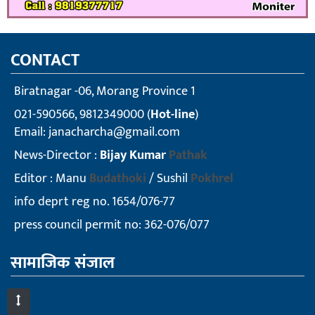
CONTACT
Biratnagar -06, Morang Province 1
021-590566, 9812349000 (
Hot-line
)
Email:
janacharcha@gmail.com
News-Director :
Bijay Kumar
Pathak
Editor : Manu
Budathoki
/ Sushil
Pokhrel
info deprt reg no. 1654/076-77
press council permit no: 362-076/077
सामाजिक संजाल