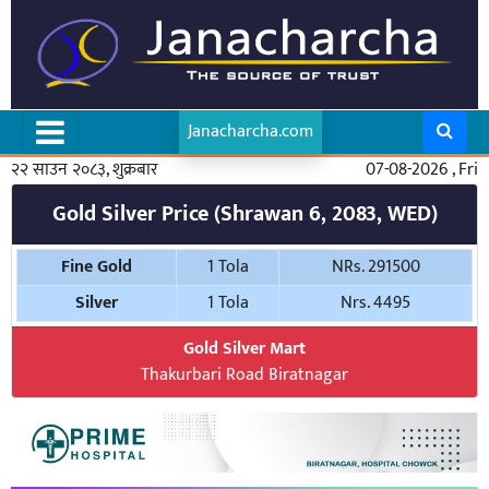
Janacharcha.com
२२ साउन २०८३, शुक्रबार
07-08-2026 , Fri
Gold Silver Price (Shrawan 6, 2083, WED)
Fine Gold
1 Tola
NRs. 291500
Silver
1 Tola
Nrs. 4495
Gold Silver Mart
Thakurbari Road Biratnagar