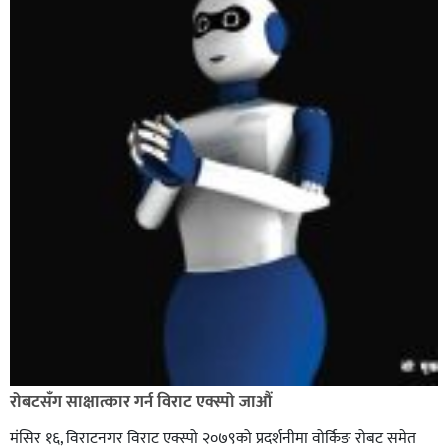
रोबटसँग साक्षात्कार गर्न विराट एक्स्पो जाऔं
मंसिर १६, विराटनगर विराट एक्स्पो २०७९को प्रदर्शनीमा वोर्किङ रोबट समेत