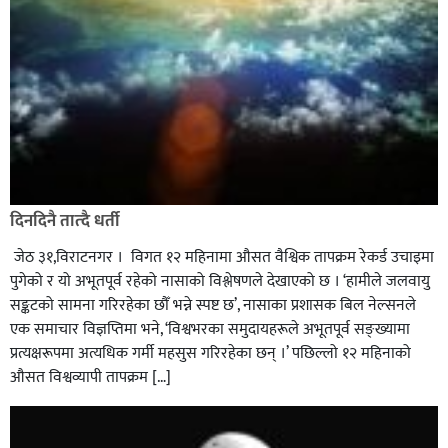
दिनदिनै तात्दै धर्ती
जेठ ३१,विराटनगर । विगत १२ महिनामा औसत वैश्विक तापक्रम रेकर्ड उचाइमा
पुगेको र यो अभूतपूर्व रहेको नासाको विश्लेषणले देखाएको छ । ‘हामीले जलवायु
सङ्कटको सामना गरिरहेका छौँ भन्ने स्पष्ट छ’, नासाका प्रशासक बिल नेल्सनले
एक समाचार विज्ञप्तिमा भने, ‘विश्वभरका समुदायहरूले अभूतपूर्व सङ्ख्यामा
प्रत्यक्षरूपमा अत्यधिक गर्मी महसुस गरिरहेका छन् ।’ पछिल्लो १२ महिनाको
औसत विश्वव्यापी तापक्रम […]