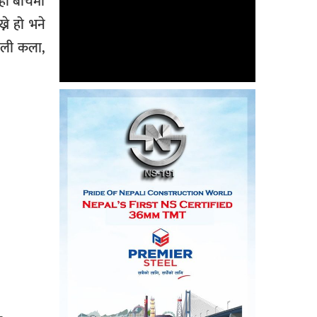
हाँ बीचमा
्ने हो भने
पाली कला,