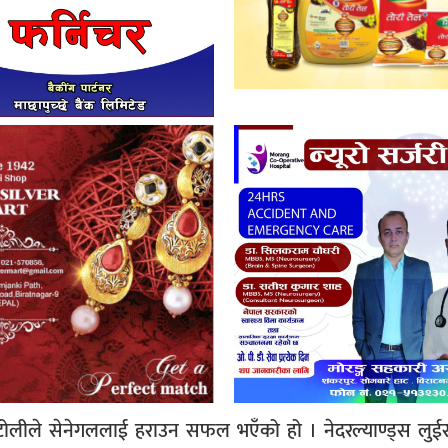
च टोलीले सेनेगललाई हराउन सफल भएँको हो । नेदरल्याण्ड्स लु