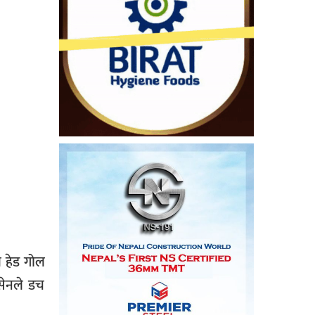
े हेड गोल
ासेनले डच