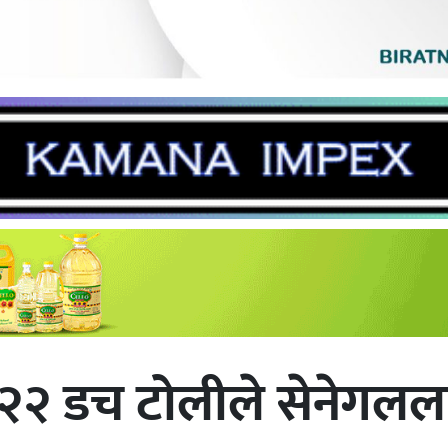
२२ डच टोलीले सेनेगल