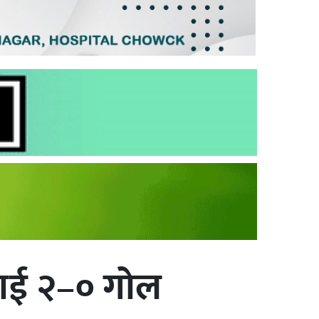
लाई २–० गोल