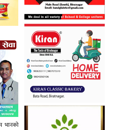
ईस भानको