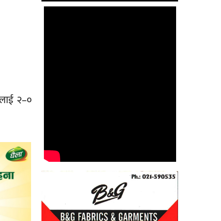
ललाई २–०