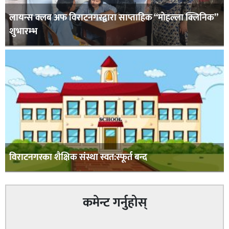
लायन्स क्लब अफ विराटनगरद्वारा साप्ताहिक “मोहल्ला क्लिनिक”
शुभारम्भ
विराटनगरका शैक्षिक संस्था स्वत:स्फूर्त बन्द
कमेन्ट गर्नुहोस्