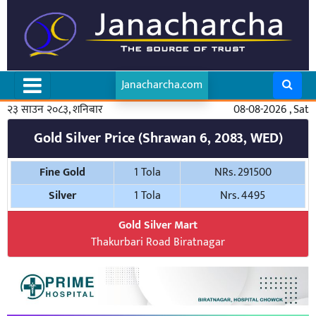
Janacharcha.com
२३ साउन २०८३, शनिबार
08-08-2026 , Sat
Gold Silver Price (Shrawan 6, 2083, WED)
Fine Gold
1 Tola
NRs. 291500
Silver
1 Tola
Nrs. 4495
Gold Silver Mart
Thakurbari Road Biratnagar