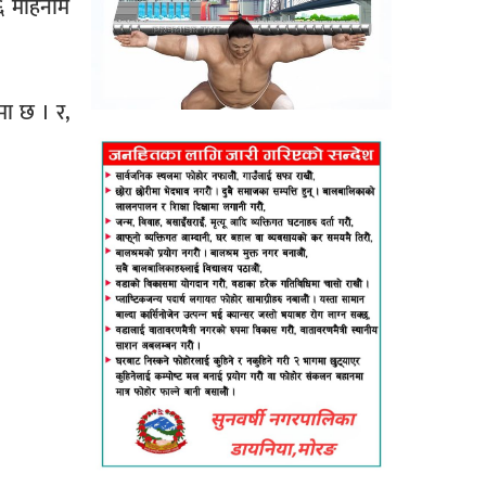
६ महिनामै
मा छ । र,