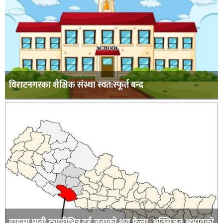
विराटनगरका शैक्षिक संस्था स्वत:स्फूर्त बन्द
दाङमा पानी ट्याङ्कीभित्र दुई जनाको शव फेला, अक्सिजन अभावकाे