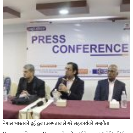
नेपाल भारतकाे दुई ठुला अस्पतालले गरे सहकार्यकाे सम्झाैता