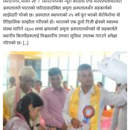
विराटनगर, मंसिर २१ । विराटनगरको न्यूरो कार्डियो एण्ड मल्टिस्पेशियालिटी
अस्पतालले भारतको फरिदावादस्थित अमृता अस्पतालसँग सहकार्यकाे
साझेदारी गरेको छ। अस्पताल स्थापनाको २५ वर्ष पूरा भएको सेराेफेराेमा यो
ऐतिहासिक सम्झौता गरीएकाे हो। भारतको एक ठूलो निजी क्षेत्रको स्वास्थ्य
संस्था मानिने २६०० शय्या क्षमताको अमृता अस्पतालसँगको यो सहकार्यले
स्थानीय बिरामीहरूलाई विश्वस्तरीय उपचार सुविधा उपलब्ध गराउने अपेक्षा
गरिएको छ। […]