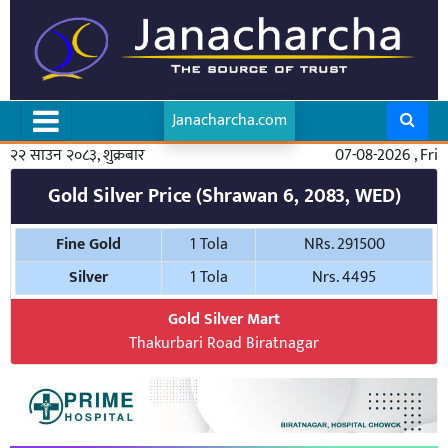
Janacharcha.com
२२ साउन २०८३, शुक्रबार
07-08-2026 , Fri
Gold Silver Price (Shrawan 6, 2083, WED)
Fine Gold
1 Tola
NRs. 291500
Silver
1 Tola
Nrs. 4495
Gold Silver Mart
Thakurbari Road Biratnagar