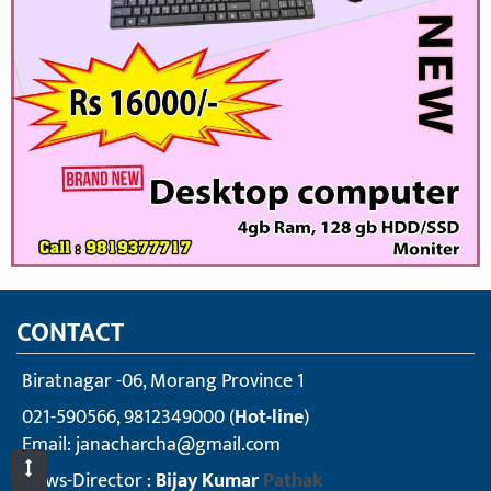
CONTACT
Biratnagar -06, Morang Province 1
021-590566, 9812349000 (
Hot-line
)
Email:
janacharcha@gmail.com
News-Director :
Bijay Kumar
Pathak