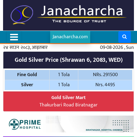
Janacharcha.com
२४ साउन २०८३, आइतबार
09-08-2026 , Sun
Gold Silver Price (Shrawan 6, 2083, WED)
Fine Gold
1 Tola
NRs. 291500
Silver
1 Tola
Nrs. 4495
Gold Silver Mart
Thakurbari Road Biratnagar