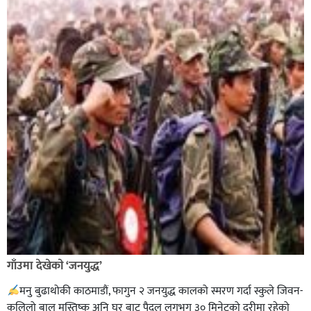
गाँउमा देखेकाे ‘जनयुद्ध’
मनु बुढाथोकी काठमाडौं, फागुन २ जनयुद्ध कालको स्मरण गर्दा स्कुले जिवन-
कलिलो बाल मस्तिष्क अनि घर बाट पैदल लगभग ३० मिनेटको दुरीमा रहेको