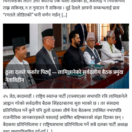
चिनफिङका लागि उत्तर कोरिया एक यस्तो छिमेकी हो, जसलाई न नियन्त्रणमा
राख्न सकिन्छ, न त गुमाउन नै सकिन्छ । दुई देशले आफ्नो सम्बन्धलाई प्रायः
“रगतले जोडिएको” भनी वर्णन गर्छन् […]
ठूला दलले फर्काए पिठ्यूँ — लामिछानेको सर्वदलीय बैठक प्रमुख
नेताविहीन
२५ जेठ, काठमाडौं । राष्ट्रिय स्वतन्त्र पार्टी (रास्वपा)का सभापति रवि लामिछानेले
आह्वान गरेको सर्वदलीय बैठक सिंहदरबारमा सुरु भएको छ । तर संसदमा
प्रतिनिधित्व गर्ने कुनै पनि ठूलो दलका शीर्ष नेता बैठकमा उपस्थित नभएपछि
राजनीतिक जानकारहरूले यसलाई अघोषित बहिष्कारको संज्ञा दिएका छन् ।
बैठकमा प्रतिनिधिसभा र राष्ट्रियसभामा प्रतिनिधित्व गर्ने सबै दलका पार्टी अध्यक्ष
तथा सभापतिसहित दुई-दुई […]