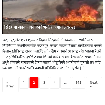
सिरहामा सडक नबनाएकाे भन्दै राजमार्ग अवरुद्ध
कञ्चनपुर, जेठ १५ । शुक्रवार बिहान सिरहाको गोलबजार नगरपालिका-४
निपनियामा स्थानीयवासीले कञ्चनपुर–कमला सडक विस्तार आयोजनामा भएको
ढिलासुस्तीविरुद्ध टायर जलाउँदै पूर्व-पश्चिम राजमार्ग अवरुद्ध गरे। ‘चाइना रेलवे
नं. २ इन्जिनियरिङ ग्रुप’ले ठेक्का लिएको करिब ७ वर्ष बित्दासमेत सडक निर्माण
अधुरै रहेकाले नागरिकले दैनिक सास्ती भोग्नुपरेको स्थानीयकाे गुनासाे छ। साढे
एक घण्टाको अवरोधपछि कम्पनी प्रतिनिधि र स्थानीय तहसँग […]
«
1
2
3
4
…
142
Next
Prev
»