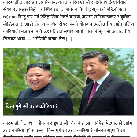
काठमाडाैं, असार ४ । अमेरिका–इरान अन्तरिम शान्ति सम्झौतापछि एसियाली
सेयर बजारहरू बिहीबार स्थिर रहे। जापानको निक्केई सूचकले पहिलो पटक
७१,००० विन्दु पार गर्दै ऐतिहासिक रेकर्ड बनायो, जसमा सेमिकन्डक्टर र कृत्रिम
बौद्धिकता (एआई) सँग सम्बन्धित सेयरहरूको योगदान उल्लेखनीय रह्यो। दक्षिण
कोरियाली बजारमा पनि ०.९ प्रतिशत सुधार आयो। तेलको मूल्यमा उल्लेखनीय
गिरावट आयो — अमेरिकी कच्चा तेल […]
किन पुगे सी उत्तर काेरिया ?
काठमाडाै‌ं, जेठ २५ । चीनका राष्ट्रपति सी चिनफिङ आज विषेश भेटघाटकाे लागि
उत्तर काेरिया पुगेका छन् । किन पुगे सी उत्तर काेरिया ? चीनका राष्ट्रपति सी