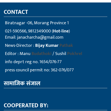
CONTACT
Biratnagar -06, Morang Province 1
021-590566, 9812349000 (
Hot-line
)
Email:
janacharcha@gmail.com
News-Director :
Bijay Kumar
Pathak
Editor : Manu
Budathoki
/ Sushil
Pokhrel
info deprt reg no. 1654/076-77
press council permit no: 362-076/077
सामाजिक संजाल
COOPERATED BY: