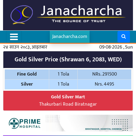
Janacharcha.com
२४ साउन २०८३, आइतबार
09-08-2026 , Sun
Gold Silver Price (Shrawan 6, 2083, WED)
Fine Gold
1 Tola
NRs. 291500
Silver
1 Tola
Nrs. 4495
Gold Silver Mart
Thakurbari Road Biratnagar