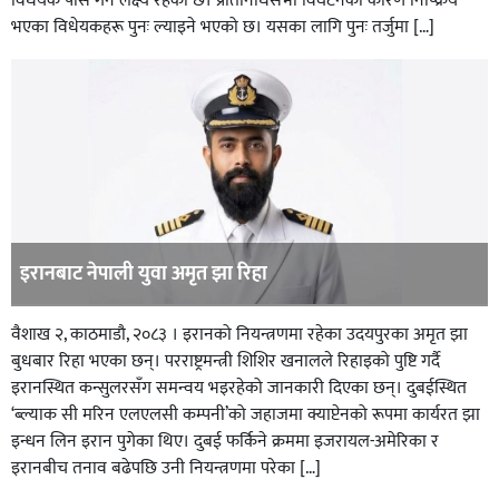
विधेयक पास गर्ने लक्ष्य रहेको छ। प्रतिनिधिसभा विघटनका कारण निष्क्रिय
भएका विधेयकहरू पुनः ल्याइने भएको छ। यसका लागि पुनः तर्जुमा […]
इरानबाट नेपाली युवा अमृत झा रिहा
वैशाख २, काठमाडाै, २०८३ । इरानको नियन्त्रणमा रहेका उदयपुरका अमृत झा
बुधबार रिहा भएका छन्। परराष्ट्रमन्त्री शिशिर खनालले रिहाइको पुष्टि गर्दै
इरानस्थित कन्सुलरसँग समन्वय भइरहेको जानकारी दिएका छन्। दुबईस्थित
‘ब्ल्याक सी मरिन एलएलसी कम्पनी’को जहाजमा क्याप्टेनको रूपमा कार्यरत झा
इन्धन लिन इरान पुगेका थिए। दुबई फर्किने क्रममा इजरायल-अमेरिका र
इरानबीच तनाव बढेपछि उनी नियन्त्रणमा परेका […]