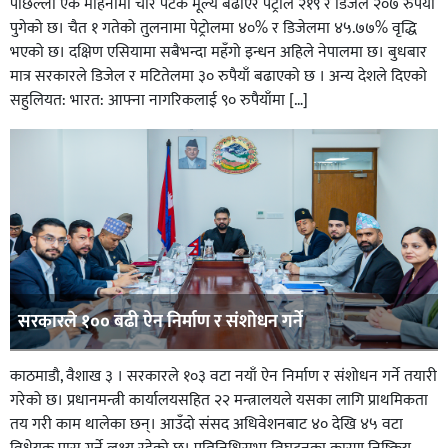
पछिल्लो एक महिनामा चार पटक मूल्य बढाएर पेट्रोल २१९ र डिजेल २०७ रुपैयाँ
पुगेको छ। चैत १ गतेको तुलनामा पेट्रोलमा ४०% र डिजेलमा ४५.७७% वृद्धि
भएको छ। दक्षिण एसियामा सबैभन्दा महँगो इन्धन अहिले नेपालमा छ। बुधबार
मात्र सरकारले डिजेल र मटितेलमा ३० रुपैयाँ बढाएकाे छ । अन्य देशले दिएको
सहुलियत: भारत: आफ्ना नागरिकलाई ९० रुपैयाँमा […]
सरकारले १०० बढी ऐन निर्माण र संशोधन गर्ने
काठमाडाै, वैशाख ३ । सरकारले १०३ वटा नयाँ ऐन निर्माण र संशोधन गर्ने तयारी
गरेको छ। प्रधानमन्त्री कार्यालयसहित २२ मन्त्रालयले यसका लागि प्राथमिकता
तय गरी काम थालेका छन्। आउँदो संसद अधिवेशनबाट ४० देखि ४५ वटा