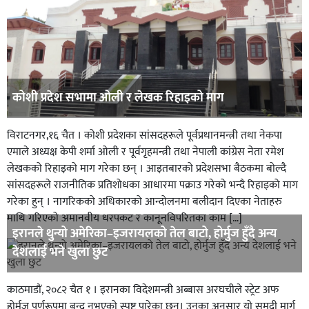
कोशी प्रदेश सभामा ओली र लेखक रिहाइको माग
विराटनगर,१६ चैत । कोशी प्रदेशका सांसदहरूले पूर्वप्रधानमन्त्री तथा नेकपा
एमाले अध्यक्ष केपी शर्मा ओली र पूर्वगृहमन्त्री तथा नेपाली कांग्रेस नेता रमेश
लेखकको रिहाइको माग गरेका छन् । आइतबारको प्रदेशसभा बैठकमा बोल्दै
सांसदहरूले राजनीतिक प्रतिशोधका आधारमा पक्राउ गरेको भन्दै रिहाइको माग
गरेका हुन् । नागरिकको अधिकारको आन्दोलनमा बलीदान दिएका नेताहरु
माथि गरिएको अमानवीय धरपकट र कानूनविपरितका काम […]
इरानले थुन्यो अमेरिका–इजरायलको तेल बाटो, होर्मुज हुँदै अन्य
देशलाई भने खुला छुट
काठमाडाैं, २०८२ चैत १ । इरानका विदेशमन्त्री अब्बास अरघचीले स्ट्रेट अफ
होर्मुज पूर्णरूपमा बन्द नभएको स्पष्ट पारेका छन्। उनका अनुसार यो समुद्री मार्ग