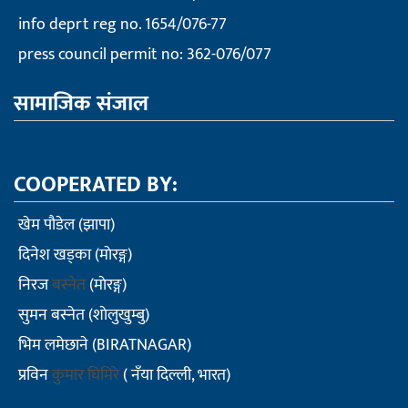
info deprt reg no. 1654/076-77
press council permit no: 362-076/077
सामाजिक संजाल
COOPERATED BY:
खेम पौडेल (झापा)
दिनेश खड्का (माेरङ्ग)
निरज
बस्नेत
(माेरङ्ग)
सुमन बस्नेत (शाेलुखुम्बु)
भिम लमेछाने (BIRATNAGAR)
प्रविन
कुमार घिमिरे
( नँया दिल्ली, भारत)