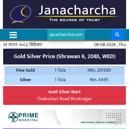
Janacharcha.com
२१ साउन २०८३, बिहिबार
06-08-2026 , Thu
Gold Silver Price (Shrawan 6, 2083, WED)
Fine Gold
1 Tola
NRs. 291500
Silver
1 Tola
Nrs. 4495
Gold Silver Mart
Thakurbari Road Biratnagar