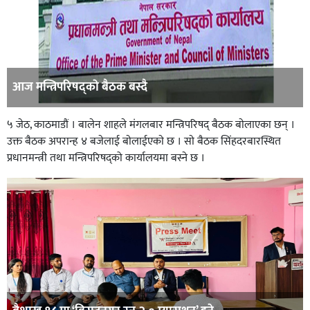
आज मन्त्रिपरिषद्काे बैठक बस्दै
५ जेठ, काठमाडौं । बालेन शाहले म‌ंगलबार मन्त्रिपरिषद् बैठक बाेलाएका छन् ।
उक्त बैठक अपरान्ह ४ बजेलाई बाेलाईएकाे छ । साे बैठक सिंहदरबारस्थित
प्रधानमन्त्री तथा मन्त्रिपरिषद्को कार्यालयमा बस्ने छ ।