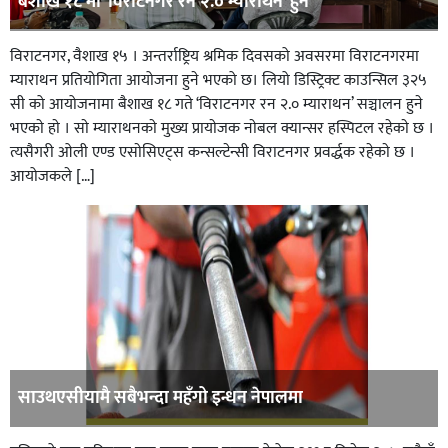
बैशाख १८ मा ‘विराटनगर रन २.० म्याराथन’ हुने
विराटनगर, वैशाख १५ । अन्तर्राष्ट्रिय श्रमिक दिवसको अवसरमा विराटनगरमा
म्याराथन प्रतियोगिता आयोजना हुने भएको छ। लियो डिस्ट्रिक्ट काउन्सिल ३२५
सी को आयोजनामा बैशाख १८ गते ‘विराटनगर रन २.० म्याराथन’ सञ्चालन हुने
भएकाे हाे । साे म्याराथनकाे मुख्य प्रायाेजक नाेबल क्यान्सर हस्पिटल रहेकाे छ ।
त्यसैगरी ओली एण्ड एसाेसिएट्स कन्सल्टेन्सी विराटनगर प्रवर्द्धक रहेकाे छ ।
आयोजकले […]
साउथएसीयामै सबैभन्दा महँगो इन्धन नेपालमा