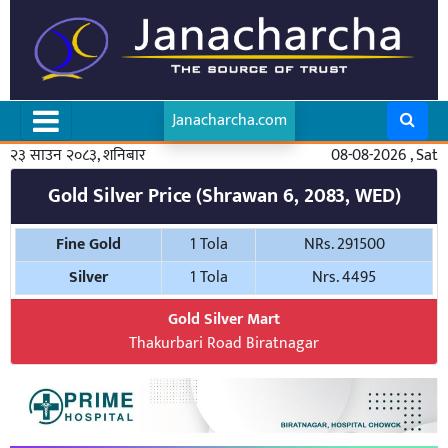
Janacharcha.com
२३ साउन २०८३, शनिबार
08-08-2026 , Sat
Gold Silver Price (Shrawan 6, 2083, WED)
Fine Gold
1 Tola
NRs. 291500
Silver
1 Tola
Nrs. 4495
Gold Silver Mart
Thakurbari Road Biratnagar