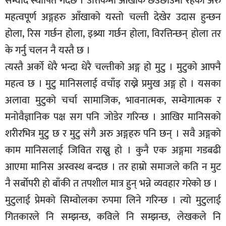
सम्वाद स्थापित गर्दछ । उत्तिकैमा आँखाकै छेउछाउमा रहेका अरु
महत्वपूर्ण अङ्गहरु आँखाको यस्तो चल्ती देखेर उदास हुन्छन
होला, रिस गर्छन होला, इश्र्या गर्छन होला, विरत्तिन्छन् होला तर
के गर्नु चलन नै यस्तै छ ।
त्यस्तै अर्को धेरै भन्दा धेरै चल्तीको अङ्ग हो मुटु । मुटुको आफ्नै
महत्व छ । मुटु मानिसलाई वचाँइ राख्ने प्रमुख अङ्ग हो । यसका
अलावा मुटुको चर्चा सामाजिक, भावनात्मक, सम्वेगात्मक र
मनोवैज्ञानिक पक्ष सग पनि जोडेर गरिन्छ । आखिर मानिसको
शरीरभित्र मुटु छ र मुटु संगै अरु अङ्गहरु पनि छन् । सवै अङ्गको
काम मानिसलाई जिवित राख्नु हो । कुनै एक अङ्गमा गडबढी
आएमा मानिस अस्वस्थ बन्दछ । तर हाम्रो समाजले कति न मुट
नै सर्बोपरी हो बाँकी त तपशील मात्र हुन् भन्ने व्यवहार गरेको छ ।
मुटुलाई प्रेमको सिम्वोलका रुपमा लिने गरिन्छ । त्यो मुटुलाई
गितकारले नि सम्झन्छ, कविले नि सम्झन्छ, लेखकले नि