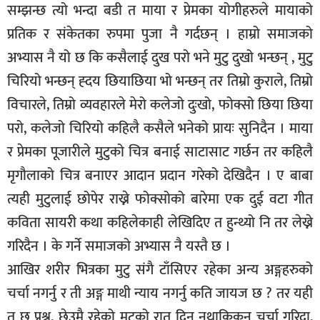
सम्झन्छ त्यो भन्दा बडी त माया र प्रेमका योगीहरुले मायाको
प्रतिक र संकेतका रुपमा पुजा नै गर्दछन् । हाम्रो समाजको
अभ्यास नै यो छ कि कसैलाई दुख परो भने मुटु दुखो भन्छन् , मुटु
चिरियो भन्छन् ह्दय छियाछिया भो भन्छन् तर तिम्रो कुराले, तिम्रो
विचारले, तिम्रो व्यवहारले मेरो कलेजो दुःखो, फोक्सो छिया छिया
परो, कलेजो चिरियो कहिलै कसैले भनेको प्रायः सुनिदैन । माया
र प्रेमका पूजारीले मुटुको चित्र बनाई साटासाट गर्छन तर कहिलै
मृगौलाको चित्र बनाएर आदान प्रदान गरेको देखिदैन । ए बाबा
त्यही मुटुलाई छोपेर राख्ने फोक्सोको बारेमा एक दुई वटा गीत
कविता सायरी कथा कहिलेकाही लेखिदिए त हुन्थ्यो नि तर लेख्ने
गरिदैन । के गर्ने समाजको अभ्यास नै यस्तै छ ।
आखिर शरीर भित्रका मुटु संगै टाँसिएर रहेका अन्य अङ्गहरुको
चर्चा नगर्नु र ती अङ्ग माथी न्याय नगर्नु कति जायज छ ? तर यही
त छ प्रश्न, छेउमै रहेको मुटुको रात दिन नथाकिकन चर्चा गरिदा,