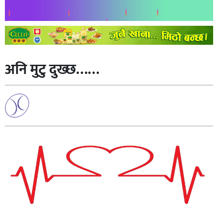
अनि मुटु दुख्छ……