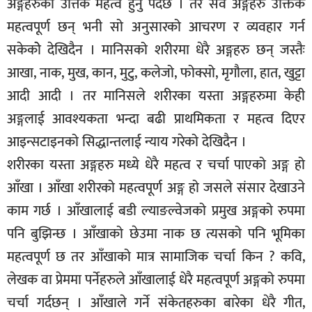
अङ्गहरुको उत्तिकै महत्व हुनु पर्दछ । तर सवै अङ्गहरु उक्तिकै
महत्वपूर्ण छन् भनी सो अनुसारको आचरण र व्यवहार गर्न
सकेकोे देखिदैन । मानिसको शरीरमा धेरै अङ्गहरु छन् जस्तैः
आखा, नाक, मुख, कान, मुटु, कलेजो, फोक्सो, मृगौला, हात, खुट्टा
आदी आदी । तर मानिसले शरीरका यस्ता अङ्गहरुमा केही
अङ्गलाई आवश्यकता भन्दा बढी प्राथमिकता र महत्व दिएर
आइन्सटाइनको सिद्धान्तलाई न्याय गरेको देखिदैन ।
शरीरका यस्ता अङ्गहरु मध्ये धेरै महत्व र चर्चा पाएको अङ्ग हो
आँखा । आँखा शरीरको महत्वपूर्ण अङ्ग हो जसले संसार देखाउने
काम गर्छ । आँखालाई बडी ल्याङल्वेजको प्रमुख अङ्गको रुपमा
पनि बुझिन्छ । आँखाको छेउमा नाक छ त्यसको पनि भूमिका
महत्वपूर्ण छ तर आँखाको मात्र सामाजिक चर्चा किन ? कवि,
लेखक वा प्रेममा पर्नेहरुले आँखालाई धेरै महत्वपूर्ण अङ्गको रुपमा
चर्चा गर्दछन् । आँखाले गर्ने संकेतहरुका बारेका धेरै गीत,