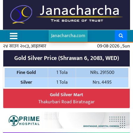
Janacharcha.com
२४ साउन २०८३, आइतबार
09-08-2026 , Sun
Gold Silver Price (Shrawan 6, 2083, WED)
Fine Gold
1 Tola
NRs. 291500
Silver
1 Tola
Nrs. 4495
Gold Silver Mart
Thakurbari Road Biratnagar