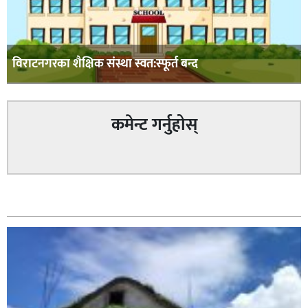
विराटनगरका शैक्षिक संस्था स्वत:स्फूर्त बन्द
कमेन्ट गर्नुहोस्
सम्बन्धित