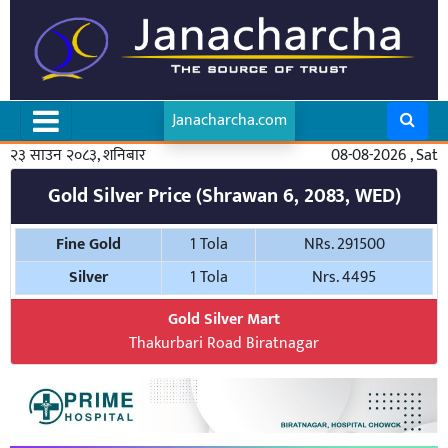
Janacharcha.com
२३ साउन २०८३, शनिबार
08-08-2026 , Sat
Gold Silver Price (Shrawan 6, 2083, WED)
Fine Gold
1 Tola
NRs. 291500
Silver
1 Tola
Nrs. 4495
Gold Silver Mart
Thakurbari Road Biratnagar