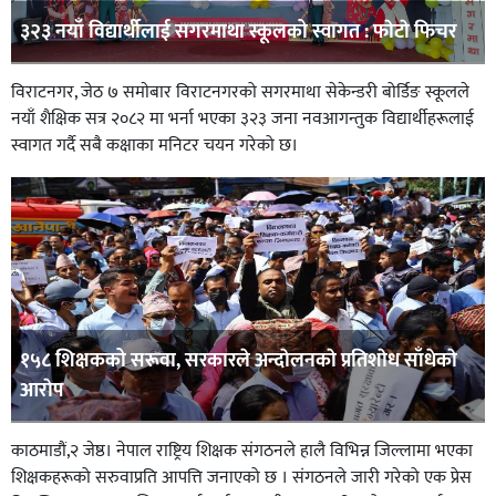
३२३ नयाँ विद्यार्थीलाई सगरमाथा स्कूलको स्वागत : फाेटाे फिचर
विराटनगर, जेठ ७ समाेबार विराटनगरको सगरमाथा सेकेन्डरी बोर्डिङ स्कूलले
नयाँ शैक्षिक सत्र २०८२ मा भर्ना भएका ३२३ जना नवआगन्तुक विद्यार्थीहरूलाई
स्वागत गर्दै सबै कक्षाका मनिटर चयन गरेको छ।
१५८ शिक्षकको सरूवा, सरकारले अन्दाेलनकाे प्रतिशाेध साँधेकाे
आराेप
काठमाडौं,२ जेष्ठ। नेपाल राष्ट्रिय शिक्षक संगठनले हालै विभिन्न जिल्लामा भएका
शिक्षकहरूको सरुवाप्रति आपत्ति जनाएको छ । संगठनले जारी गरेको एक प्रेस