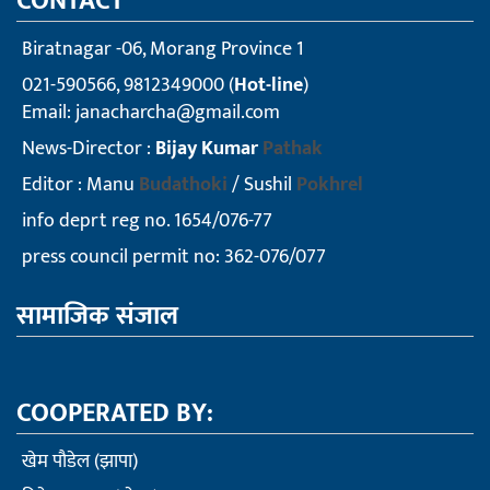
CONTACT
Biratnagar -06, Morang Province 1
021-590566, 9812349000 (
Hot-line
)
Email:
janacharcha@gmail.com
News-Director :
Bijay Kumar
Pathak
Editor : Manu
Budathoki
/ Sushil
Pokhrel
info deprt reg no. 1654/076-77
press council permit no: 362-076/077
सामाजिक संजाल
COOPERATED BY:
खेम पौडेल (झापा)