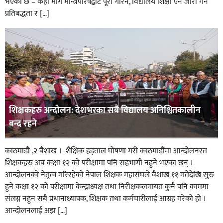
भएको छ – केही माग मन्त्रिपरिषद्बाट पूरा गरिने, विद्यालय शिक्षा ऐन जारी गर्ने
प्रतिबद्धता र […]
शिक्षकहरु अन्दाेलन: देशभरका सबै विद्यालय अनिश्चितकालीन
बन्द रहने
काठमाडौं ,२ बैशाख । शैक्षिक हड्ताल घोषणा गरी काठमाडौंमा आन्दोलनरत
शिक्षकहरु अब कक्षा १२ को परीक्षामा पनि सहभागी नहुने भएका छन् ।
आन्दोलनको नेतृत्व गरिरहेको नेपाल शिक्षक महासंघले वैशाख ११ गतेदेखि सुरु
हुने कक्षा १२ को परीक्षामा केन्द्राध्यक्ष तथा निरीक्षकलगायत कुनै पनि काममा
संलग्न नहुन सबै प्रधानाध्यापक, शिक्षक तथा कर्मचारीलाई आग्रह गरेको हो ।
आन्दोलनलाई अझ […]