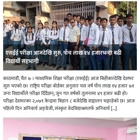
एसईई परीक्षा आजदेखि सुरु, पाँच लाख १४ हजारभन्दा बढी
विद्यार्थी सहभागी
काठमाडाैं, चैत ७ । माध्यमिक शिक्षा परीक्षा (एसईई) आज बिहीबारदेखि देशभर
सुरु भएको छ। राष्ट्रिय परीक्षा बोर्डका अनुसार यस वर्ष पाँच लाख १४ हजार ७१
जना विद्यार्थीले परीक्षा दिँदैछन्, जुन गत वर्षको तुलनामा ४९ हजार बढी हो।
परीक्षा देशभरका २,०७९ केन्द्रमा बिहान ८ बजेदेखि सञ्चालन भइरहेको छ। आज
पहिलो दिन अनिवार्य अङ्ग्रेजी, संस्कृत वेदविद्याश्रमतर्फ अनिवार्य […]