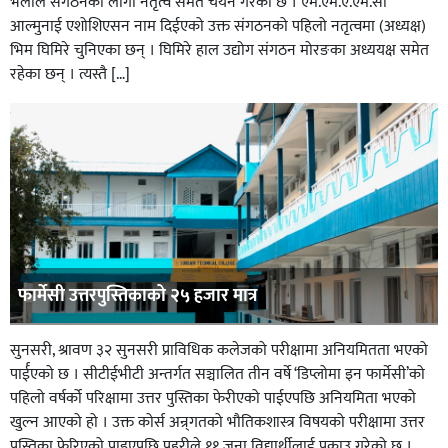
भेलाले संगठनका लागी नेतृत्व समेत चयन गरेको छ । एम.एम.ए.एम.सी
आल्मुनाई एशोशिएसन नाम दिईएको उक्त संगठनको पहिलो नतृत्वमा (अध्यक्ष)
भिम घिमिरे चुनिएका छन् । घिमिरे हाल उद्योग संगठन मोरङका अध्ययक्ष समेत
रहेका छन् । त्यस्तै […]
फार्मेसी उत्तरपुस्तिकाको २५ हजार मात्र
सुनसरी, श्रावण ३२ सुनसरी प्राविधिक कलेजको परीक्षामा अनियमितता भएको
पार्ईएको छ । सीटीईभीटी अन्तर्गत सञ्चालित तीन वर्षे ‘डिप्लोमा इन फार्मेसी’को
पहिलो वर्षर्को परिक्षामा उत्तर पुस्तिका फेरीएको पाईएपछि अनियमिता भएको
खुल्न आएको हो । उक्त कोर्स अन्र्गतको भौतिकशास्त्र विषयको परीक्षामा उत्तर
पुस्तिका फेरिएको पाइएपछि प्रहरीले ११ जना विद्यार्थीलाई पक्राउ गरेको छ ।