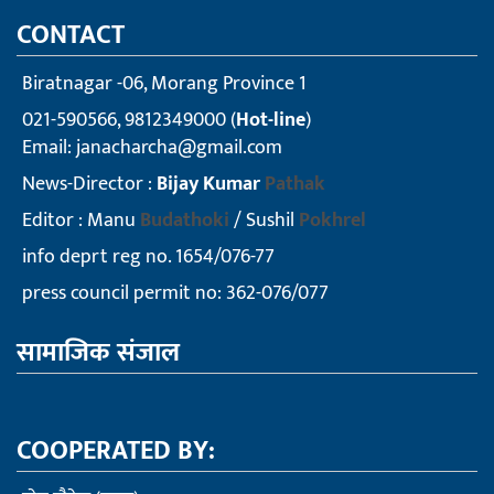
CONTACT
Biratnagar -06, Morang Province 1
021-590566, 9812349000 (
Hot-line
)
Email:
janacharcha@gmail.com
News-Director :
Bijay Kumar
Pathak
Editor : Manu
Budathoki
/ Sushil
Pokhrel
info deprt reg no. 1654/076-77
press council permit no: 362-076/077
सामाजिक संजाल
COOPERATED BY: