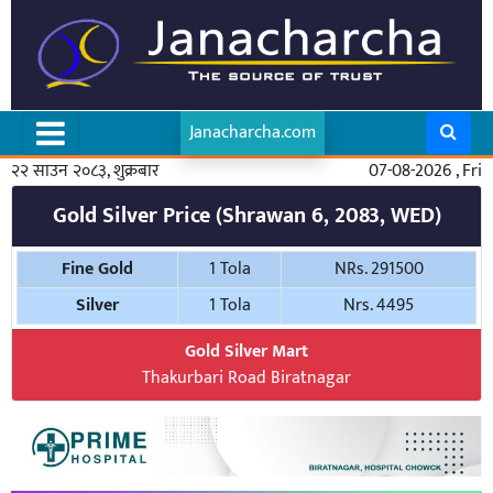
Janacharcha.com
२२ साउन २०८३, शुक्रबार
07-08-2026 , Fri
Gold Silver Price (Shrawan 6, 2083, WED)
Fine Gold
1 Tola
NRs. 291500
Silver
1 Tola
Nrs. 4495
Gold Silver Mart
Thakurbari Road Biratnagar