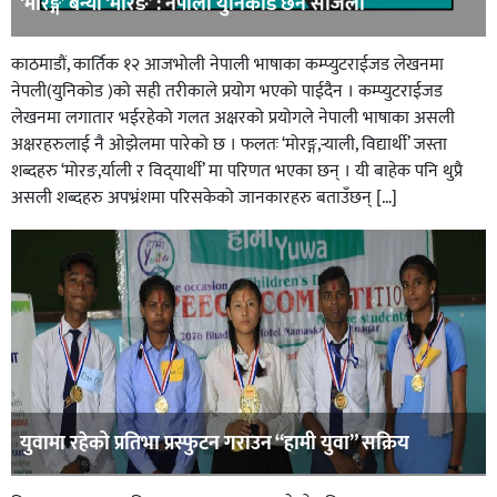
‘मोरङ्ग’ बन्यो ‘मोरङ’ : नेपाली युनिकोड छैन सजिलो
काठमाडौं, कार्तिक १२ आजभोली नेपाली भाषाका कम्प्युटराईजड लेखनमा
नेपली(युनिकोड )को सही तरीकाले प्रयोग भएको पाईदैन । कम्प्युटराईजड
लेखनमा लगातार भईरहेको गलत अक्षरको प्रयोगले नेपाली भाषाका असली
अक्षरहरुलाई नै ओझेलमा पारेको छ । फलतः ‘मोरङ्ग,र्‍याली, विद्यार्थी’ जस्ता
शब्दहरु ‘मोरङ,र्याली र विद्‍यार्थी’ मा परिणत भएका छन् । यी बाहेक पनि थुप्रै
असली शब्दहरु अपभ्रंशमा परिसकेको जानकारहरु बताउँछन् […]
युवामा रहेको प्रतिभा प्रस्फुटन गराउन “हामी युवा” सक्रिय